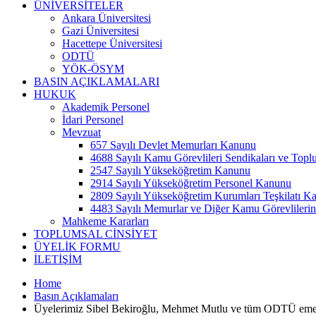
ÜNİVERSİTELER
Ankara Üniversitesi
Gazi Üniversitesi
Hacettepe Üniversitesi
ODTÜ
YÖK-ÖSYM
BASIN AÇIKLAMALARI
HUKUK
Akademik Personel
İdari Personel
Mevzuat
657 Sayılı Devlet Memurları Kanunu
4688 Sayılı Kamu Görevlileri Sendikaları ve Top
2547 Sayılı Yükseköğretim Kanunu
2914 Sayılı Yükseköğretim Personel Kanunu
2809 Sayılı Yükseköğretim Kurumları Teşkilatı K
4483 Sayılı Memurlar ve Diğer Kamu Görevlileri
Mahkeme Kararları
TOPLUMSAL CİNSİYET
ÜYELİK FORMU
İLETİŞİM
Home
Basın Açıklamaları
Üyelerimiz Sibel Bekiroğlu, Mehmet Mutlu ve tüm ODTÜ emek