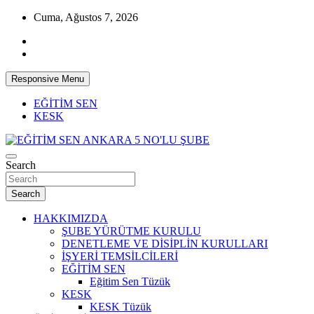
Skip
Cuma, Ağustos 7, 2026
to
content
Responsive Menu
EĞİTİM SEN
KESK
İnsan, Toplum, Doğa Yararına Üniversite
Search
EĞİTİM SEN ANKARA 5 NO'LU ŞUBE
Search
HAKKIMIZDA
ŞUBE YÜRÜTME KURULU
DENETLEME VE DİSİPLİN KURULLARI
İŞYERİ TEMSİLCİLERİ
EĞİTİM SEN
Eğitim Sen Tüzük
KESK
KESK Tüzük