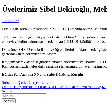
Üyelerimiz Sibel Bekiroğlu, M
15/06/2022
Orta Doğu Teknik Üniversitesi’nin (ODTÜ) kayyum rektörlüğü huku
10 Haziran günü gerçekleştirilmek istenen Onur Yürüyüşü’nü bahane 
edilerek gözaltına alınmasına neden olan ODTÜ Rektörlüğü hukuksuz e
Daha önce ODTÜ emekçilerini ve öğrencilerini defalarca hedef göster
göstermeksizin görevden uzaklaştırdı.
Kayyum olarak atandığı günden itibaren “keyfiyet” ve “baskı” ODTÜ Rek
Kampüslerimizde nefes dahi almamıza tahammülü olmayan, sırtını ikt
Eğitim Sen Ankara 5 No.lu Şube Yürütme Kurulu
Yazı
Şube Pikniğimizi Gerçekleştirdik
ODTÜ Bileşenlerinden Ortak Açıklama: “Hocalarımızın Yanındayız”
gezinmesi
Search
Search