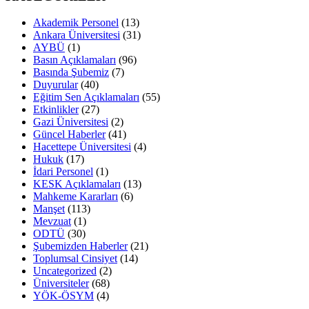
Akademik Personel
(13)
Ankara Üniversitesi
(31)
AYBÜ
(1)
Basın Açıklamaları
(96)
Basında Şubemiz
(7)
Duyurular
(40)
Eğitim Sen Açıklamaları
(55)
Etkinlikler
(27)
Gazi Üniversitesi
(2)
Güncel Haberler
(41)
Hacettepe Üniversitesi
(4)
Hukuk
(17)
İdari Personel
(1)
KESK Açıklamaları
(13)
Mahkeme Kararları
(6)
Manşet
(113)
Mevzuat
(1)
ODTÜ
(30)
Şubemizden Haberler
(21)
Toplumsal Cinsiyet
(14)
Uncategorized
(2)
Üniversiteler
(68)
YÖK-ÖSYM
(4)