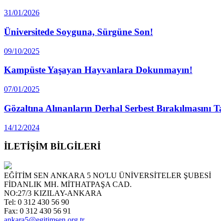
31/01/2026
Üniversitede Soyguna, Sürgüne Son!
09/10/2025
Kampüste Yaşayan Hayvanlara Dokunmayın!
07/01/2025
Gözaltına Alınanların Derhal Serbest Bırakılmasını 
14/12/2024
İLETİŞİM BİLGİLERİ
EĞİTİM SEN ANKARA 5 NO'LU ÜNİVERSİTELER ŞUBESİ
FİDANLIK MH. MİTHATPAŞA CAD.
NO:27/3 KIZILAY-ANKARA
Tel: 0 312 430 56 90
Fax: 0 312 430 56 91
ankara5@egitimsen.org.tr