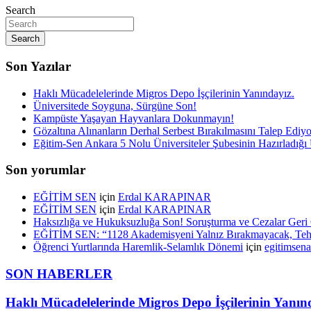
Search
Search
Son Yazılar
Haklı Mücadelelerinde Migros Depo İşçilerinin Yanındayız.
Üniversitede Soyguna, Sürgüne Son!
Kampüste Yaşayan Hayvanlara Dokunmayın!
Gözaltına Alınanların Derhal Serbest Bırakılmasını Talep Ediy
Eğitim-Sen Ankara 5 Nolu Üniversiteler Şubesinin Hazırladığı Ü
Son yorumlar
EĞİTİM SEN
için
Erdal KARAPINAR
EĞİTİM SEN
için
Erdal KARAPINAR
Haksızlığa ve Hukuksuzluğa Son! Soruşturma ve Cezalar Geri 
EĞİTİM SEN: “1128 Akademisyeni Yalnız Bırakmayacak, Tehd
Öğrenci Yurtlarında Haremlik-Selamlık Dönemi
için
egitimsen
SON HABERLER
Haklı Mücadelelerinde Migros Depo İşçilerinin Yanın