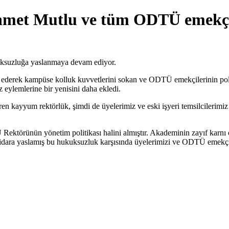
ehmet Mutlu ve tüm ODTÜ emekçi
ksuzluğa yaslanmaya devam ediyor.
ederek kampüse kolluk kuvvetlerini sokan ve ODTÜ emekçilerinin polis
ylemlerine bir yenisini daha ekledi.
en kayyum rektörlük, şimdi de üyelerimiz ve eski işyeri temsilcilerim
törünün yönetim politikası halini almıştır. Akademinin zayıf karnı olan
idara yaslamış bu hukuksuzluk karşısında üyelerimizi ve ODTÜ emekçil