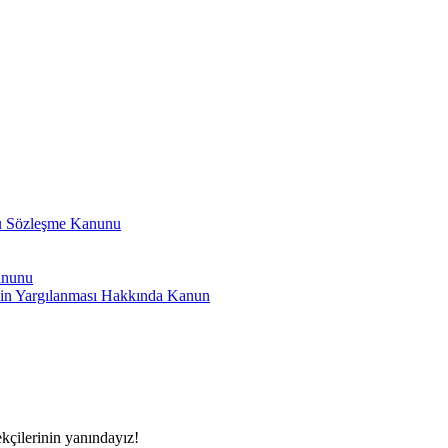
lu Sözleşme Kanunu
anunu
nin Yargılanması Hakkında Kanun
çilerinin yanındayız!