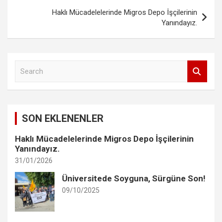
Haklı Mücadelelerinde Migros Depo İşçilerinin
Yanındayız.
S
e
a
r
c
SON EKLENENLER
h
Haklı Mücadelelerinde Migros Depo İşçilerinin
Yanındayız.
31/01/2026
Üniversitede Soyguna, Sürgüne Son!
09/10/2025