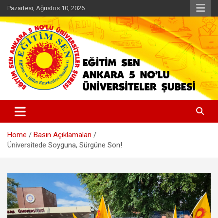
Skip
Pazartesi, Ağustos 10, 2026
to
content
İnsan, Toplum, Doğa Yararına Üniversite
EĞİTİM SEN ANKARA 5 NO'LU
ŞUBE
Home
Basın Açıklamaları
Üniversitede Soyguna, Sürgüne Son!