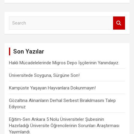
S
e
a
r
c
Son Yazılar
h
Haklı Mücadelelerinde Migros Depo İşçilerinin Yanındayız.
Üniversitede Soyguna, Sürgüne Son!
Kampüste Yaşayan Hayvanlara Dokunmayın!
Gözaltına Alınanların Derhal Serbest Bırakılmasını Talep
Ediyoruz
Eğitim-Sen Ankara 5 Nolu Üniversiteler Şubesinin
Hazırladığı Üniversite Öğrencilerinin Sorunları Araştırması
Yayımlandı.