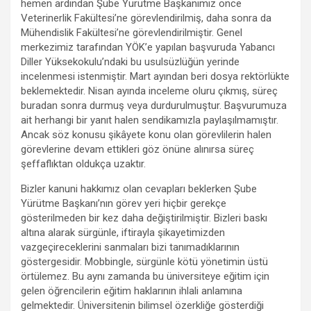
hemen ardından Şube Yürütme Başkanımız önce
Veterinerlik Fakültesi’ne görevlendirilmiş, daha sonra da
Mühendislik Fakültesi’ne görevlendirilmiştir. Genel
merkezimiz tarafından YÖK’e yapılan başvuruda Yabancı
Diller Yüksekokulu’ndaki bu usulsüzlüğün yerinde
incelenmesi istenmiştir. Mart ayından beri dosya rektörlükte
beklemektedir. Nisan ayında inceleme oluru çıkmış, süreç
buradan sonra durmuş veya durdurulmuştur. Başvurumuza
ait herhangi bir yanıt halen sendikamızla paylaşılmamıştır.
Ancak söz konusu şikâyete konu olan görevlilerin halen
görevlerine devam ettikleri göz önüne alınırsa süreç
şeffaflıktan oldukça uzaktır.
Bizler kanuni hakkımız olan cevapları beklerken Şube
Yürütme Başkanı’nın görev yeri hiçbir gerekçe
gösterilmeden bir kez daha değiştirilmiştir. Bizleri baskı
altına alarak sürgünle, iftirayla şikayetimizden
vazgeçireceklerini sanmaları bizi tanımadıklarının
göstergesidir. Mobbingle, sürgünle kötü yönetimin üstü
örtülemez. Bu aynı zamanda bu üniversiteye eğitim için
gelen öğrencilerin eğitim haklarının ihlali anlamına
gelmektedir. Üniversitenin bilimsel özerkliğe gösterdiği