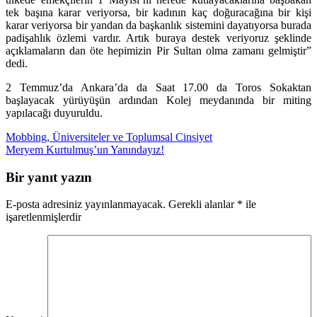
tek başına karar veriyorsa, bir kadının kaç doğuracağına bir kişi
karar veriyorsa bir yandan da başkanlık sistemini dayatıyorsa burada
padişahlık özlemi vardır. Artık buraya destek veriyoruz şeklinde
açıklamaların dan öte hepimizin Pir Sultan olma zamanı gelmiştir”
dedi.
2 Temmuz’da Ankara’da da Saat 17.00 da Toros Sokaktan
başlayacak yürüyüşün ardından Kolej meydanında bir miting
yapılacağı duyuruldu.
Yazı
Mobbing, Üniversiteler ve Toplumsal Cinsiyet
Meryem Kurtulmuş’un Yanındayız!
gezinmesi
Bir yanıt yazın
E-posta adresiniz yayınlanmayacak.
Gerekli alanlar
*
ile
işaretlenmişlerdir