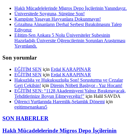
Haklı Mücadelelerinde Migros Depo İşçilerinin Yanındayız.
Üniversitede Soyguna, Sürgüne Son!
Kampüste Yaşayan Hayvanlara Dokunmayın!
Gözaltına Alınanların Derhal Serbest Bırakılmasını Talep
Ediyoruz
Eğitim-Sen Ankara 5 Nolu Üniversiteler Şubesinin
Hazırladığı Üniversite Öğrencilerinin Sorunları Araştırması
Yayımlandı.
Son yorumlar
EĞİTİM SEN
için
Erdal KARAPINAR
EĞİTİM SEN
için
Erdal KARAPINAR
Haksızlığa ve Hukuksuzluğa Son! Soruşturma ve Cezalar
Geri Çekilsin!
için
Direniş Nöbeti Başlıyor - Yaz Hocam!
EĞİTİM SEN: “1128 Akademisyeni Yalnız Bırakmayacak,
Tehditlerinize Boyun Eğmeyeceğiz!”
için
Halil SAVDA
Öğrenci Yurtlarında Haremlik-Selamlık Dönemi
için
egitimsenankara5
SON HABERLER
Haklı Mücadelelerinde Migros Depo İşçilerinin