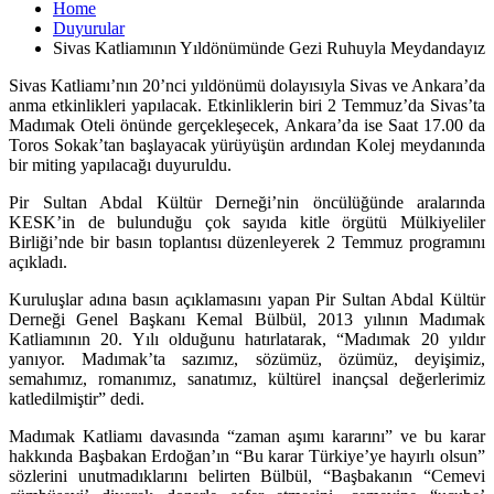
Home
Duyurular
Sivas Katliamının Yıldönümünde Gezi Ruhuyla Meydandayız
Sivas Katliamı’nın 20’nci yıldönümü dolayısıyla Sivas ve Ankara’da
anma etkinlikleri yapılacak. Etkinliklerin biri 2 Temmuz’da Sivas’ta
Madımak Oteli önünde gerçekleşecek, Ankara’da ise Saat 17.00 da
Toros Sokak’tan başlayacak yürüyüşün ardından Kolej meydanında
bir miting yapılacağı duyuruldu.
Pir Sultan Abdal Kültür Derneği’nin öncülüğünde aralarında
KESK’in de bulunduğu çok sayıda kitle örgütü Mülkiyeliler
Birliği’nde bir basın toplantısı düzenleyerek 2 Temmuz programını
açıkladı.
Kuruluşlar adına basın açıklamasını yapan Pir Sultan Abdal Kültür
Derneği Genel Başkanı Kemal Bülbül, 2013 yılının Madımak
Katliamının 20. Yılı olduğunu hatırlatarak, “Madımak 20 yıldır
yanıyor. Madımak’ta sazımız, sözümüz, özümüz, deyişimiz,
semahımız, romanımız, sanatımız, kültürel inançsal değerlerimiz
katledilmiştir” dedi.
Madımak Katliamı davasında “zaman aşımı kararını” ve bu karar
hakkında Başbakan Erdoğan’ın “Bu karar Türkiye’ye hayırlı olsun”
sözlerini unutmadıklarını belirten Bülbül, “Başbakanın “Cemevi