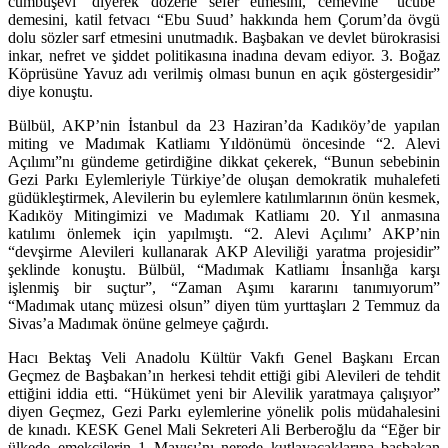
cümbüşevi’ diyerek dozerle sefer etmesini, cemevine “ucube’
demesini, katil fetvacı “Ebu Suud’ hakkında hem Çorum’da övgü
dolu sözler sarf etmesini unutmadık. Başbakan ve devlet bürokrasisi
inkar, nefret ve şiddet politikasına inadına devam ediyor. 3. Boğaz
Köprüsüne Yavuz adı verilmiş olması bunun en açık göstergesidir”
diye konuştu.
Bülbül, AKP’nin İstanbul da 23 Haziran’da Kadıköy’de yapılan
miting ve Madımak Katliamı Yıldönümü öncesinde “2. Alevi
Açılımı”nı gündeme getirdiğine dikkat çekerek, “Bunun sebebinin
Gezi Parkı Eylemleriyle Türkiye’de oluşan demokratik muhalefeti
güdükleştirmek, Alevilerin bu eylemlere katılımlarının önün kesmek,
Kadıköy Mitingimizi ve Madımak Katliamı 20. Yıl anmasına
katılımı önlemek için yapılmıştı. “2. Alevi Açılımı’ AKP’nin
“devşirme Alevileri kullanarak AKP Aleviliği yaratma projesidir”
şeklinde konuştu. Bülbül, “Madımak Katliamı İnsanlığa karşı
işlenmiş bir suçtur”, “Zaman Aşımı kararını tanımıyorum”
“Madımak utanç müzesi olsun” diyen tüm yurttaşları 2 Temmuz da
Sivas’a Madımak önüne gelmeye çağırdı.
Hacı Bektaş Veli Anadolu Kültür Vakfı Genel Başkanı Ercan
Geçmez de Başbakan’ın herkesi tehdit ettiği gibi Alevileri de tehdit
ettiğini iddia etti. “Hükümet yeni bir Alevilik yaratmaya çalışıyor”
diyen Geçmez, Gezi Parkı eylemlerine yönelik polis müdahalesini
de kınadı. KESK Genel Mali Sekreteri Ali Berberoğlu da “Eğer bir
ülkede emekçilerin 1 Mayısı’nı nerede kutlayacaklarına başbakan