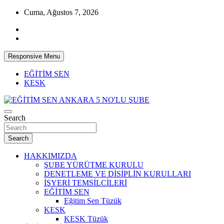
Skip
Cuma, Ağustos 7, 2026
to
content
Responsive Menu
EĞİTİM SEN
KESK
İnsan, Toplum, Doğa Yararına Üniversite
Search
EĞİTİM SEN ANKARA 5 NO'LU ŞUBE
Search
HAKKIMIZDA
ŞUBE YÜRÜTME KURULU
DENETLEME VE DİSİPLİN KURULLARI
İŞYERİ TEMSİLCİLERİ
EĞİTİM SEN
Eğitim Sen Tüzük
KESK
KESK Tüzük