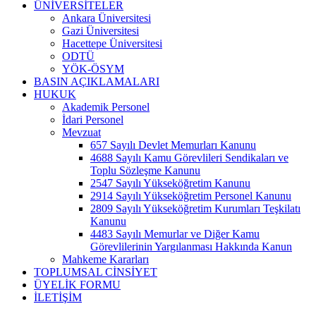
ÜNİVERSİTELER
Ankara Üniversitesi
Gazi Üniversitesi
Hacettepe Üniversitesi
ODTÜ
YÖK-ÖSYM
BASIN AÇIKLAMALARI
HUKUK
Akademik Personel
İdari Personel
Mevzuat
657 Sayılı Devlet Memurları Kanunu
4688 Sayılı Kamu Görevlileri Sendikaları ve
Toplu Sözleşme Kanunu
2547 Sayılı Yükseköğretim Kanunu
2914 Sayılı Yükseköğretim Personel Kanunu
2809 Sayılı Yükseköğretim Kurumları Teşkilatı
Kanunu
4483 Sayılı Memurlar ve Diğer Kamu
Görevlilerinin Yargılanması Hakkında Kanun
Mahkeme Kararları
TOPLUMSAL CİNSİYET
ÜYELİK FORMU
İLETİŞİM