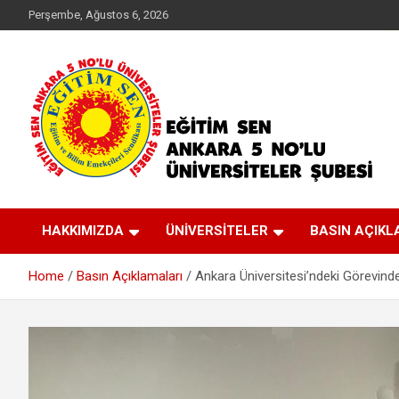
Skip
Perşembe, Ağustos 6, 2026
to
content
İnsan, Toplum, Doğa Yararına Üniversite
EĞİTİM SEN ANKARA
HAKKIMIZDA
ÜNİVERSİTELER
BASIN AÇIKL
5 NO'LU ŞUBE
Home
Basın Açıklamaları
Ankara Üniversitesi’ndeki Görevinde