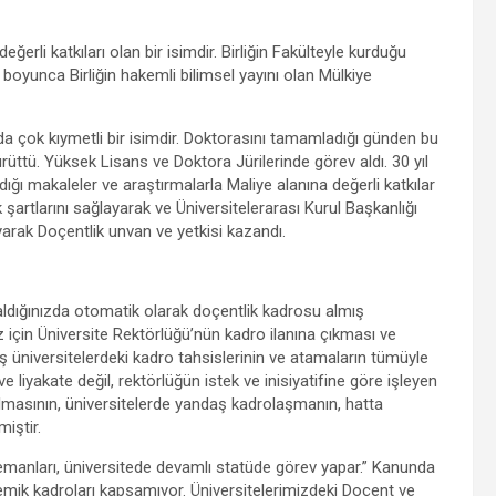
erli katkıları olan bir isimdir. Birliğin Fakülteyle kurduğu
e boyunca Birliğin hakemli bilimsel yayını olan Mülkiye
da çok kıymetli bir isimdir. Doktorasını tamamladığı günden bu
rüttü. Yüksek Lisans ve Doktora Jürilerinde görev aldı. 30 yıl
dığı makaleler ve araştırmalarla Maliye alanına değerli katkılar
 şartlarını sağlayarak ve Üniversitelerarası Kurul Başkanlığı
yarak Doçentlik unvan ve yetkisi kazandı.
ldığınızda otomatik olarak doçentlik kadrosu almış
için Üniversite Rektörlüğü’nün kadro ilanına çıkması ve
iş üniversitelerdeki kadro tahsislerinin ve atamaların tümüyle
iyakate değil, rektörlüğün istek ve inisiyatifine göre işleyen
lmasının, üniversitelerde yandaş kadrolaşmanın, hatta
miştir.
anları, üniversitede devamlı statüde görev yapar.” Kanunda
demik kadroları kapsamıyor. Üniversitelerimizdeki Doçent ve