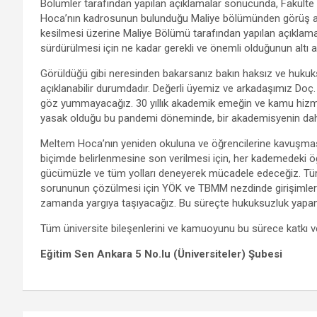
Bölümler tarafından yapılan açıklamalar sonucunda, Fakülte
Hoca’nın kadrosunun bulunduğu Maliye bölümünden görüş alınm
kesilmesi üzerine Maliye Bölümü tarafından yapılan açıkla
sürdürülmesi için ne kadar gerekli ve önemli olduğunun altı aç
Görüldüğü gibi neresinden bakarsanız bakın haksız ve hukuks
açıklanabilir durumdadır. Değerli üyemiz ve arkadaşımız Doç.
göz yummayacağız. 30 yıllık akademik emeğin ve kamu hizmet
yasak olduğu bu pandemi döneminde, bir akademisyenin daha
Meltem Hoca’nın yeniden okuluna ve öğrencilerine kavuşması 
biçimde belirlenmesine son verilmesi için, her kademedeki öğ
gücümüzle ve tüm yolları deneyerek mücadele edeceğiz. Tür
sorununun çözülmesi için YÖK ve TBMM nezdinde girişimlerde 
zamanda yargıya taşıyacağız. Bu süreçte hukuksuzluk yapan
Tüm üniversite bileşenlerini ve kamuoyunu bu sürece katkı
Eğitim Sen Ankara 5 No.lu (Üniversiteler) Şubesi