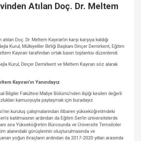
vinden Atılan Doç. Dr. Meltem
 atılan Doç. Dr. Meltem Kayıran’ın karşı karşıya kaldığı
jla Kurul, Mülkiyeliler Birliği Başkanı Dinçer Demirkent, Eğitim
ltem Kayıran tarafından ortak basın toplantısı düzenlendi.
 Nejla Kurul, Dinçer Demirkent ve Meltem Kayıran söz alarak
eltem Kayıran’ın Yanındayız
l Bilgiler Fakültesi Maliye Bölümü’nden ilişiği kesilen değerli
zlukları kamuoyuyla paylaşmak için buradayız.
ı’nın kuruluş çalışmalarından itibaren yükseköğretimdeki
Sen’e katılmasının ardından da Eğitim Sen’in üniversitelerde
 yanı sıra Yükseköğretim Bürosunda ve Üniversite Temsilciler
im alanındaki görüşlerinin oluşturulmasında ve
aşanan yoğun ihraçların ardından da 2017-2020 yılları arasında