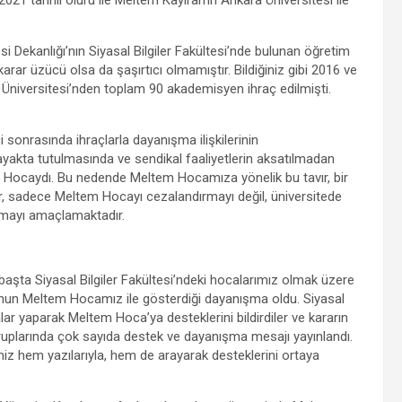
si Dekanlığı’nın Siyasal Bilgiler Fakültesi’nde bulunan öğretim
rar üzücü olsa da şaşırtıcı olmamıştır. Bildiğiniz gibi 2016 ve
a Üniversitesi’nden toplam 90 akademisyen ihraç edilmişti.
sonrasında ihraçlarla dayanışma ilişkilerinin
ayakta tutulmasında ve sendikal faaliyetlerin aksatılmadan
m Hocaydı. Bu nedende Meltem Hocamıza yönelik bu tavır, bir
ar, sadece Meltem Hocayı cezalandırmayı değil, üniversitede
tmayı amaçlamaktadır.
aşta Siyasal Bilgiler Fakültesi’ndeki hocalarımız olmak üzere
nun Meltem Hocamız ile gösterdiği dayanışma oldu. Siyasal
alar yaparak Meltem Hoca’ya desteklerini bildirdiler ve kararın
m gruplarında çok sayıda destek ve dayanışma mesajı yayınlandı.
z hem yazılarıyla, hem de arayarak desteklerini ortaya