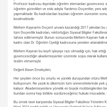
Profesör kadrosu dışındaki öğretim elemanları güvencesiz st
öğretim görevlileri ve eski adıyla Yardımcı Doçentler, yeni a
yapmaktadır. Bu kadrolardan bazıları öğrenim süresinin sonunda,
kesilmektedir.
Meltem Kayıran’ın Doçent unvanı kazandığı 2017 yılından bu ya
tüm Doçentlik kadroları, rektörlüğün Siyasal Bilgiler Fakültes
tahsis edilmemiştir. Bunun sonucunda Meltem Kayıran hak ett
kadro olan Dr. Öğretim Üyeliği kadrosuna yeniden atanabilmes
Meltem Kayıran bu keyfi işleyişe razı olmadığı için, hak ett
güvencesizliğin akademisyenler üzerinde sopa olarak kullanılma
teslim etmemiştir.
Değerli Basın Emekçileri,
Her şeyden önce bu onurlu ve yürekli duruşundan ötürü Me
kutluyorum. Ne yazık ki ülkemizin tüm üniversitelerinde pe
kalıyor. Akademisyenlere yönelik en büyük mobbinglerden bir
bundan sonra hep birlikte sürdüreceğimiz hukuki mücadele, 
Bu örnek tavır karşısında Siyasal Bilgiler Fakültesi Yönetim Ku
Mart 2021 tarihli teklifi ve Üniversite Rektörlüğü’nün 9 Nisan 