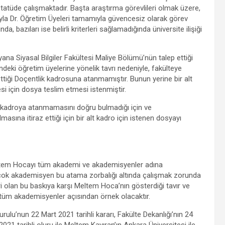
atüde çalışmaktadır. Başta araştırma görevlileri olmak üzere,
dıyla Dr. Öğretim Üyeleri tamamıyla güvencesiz olarak görev
 bazıları ise belirli kriterleri sağlamadığında üniversite ilişiği
na Siyasal Bilgiler Fakültesi Maliye Bölümü’nün talep ettiği
indeki öğretim üyelerine yönelik tavrı nedeniyle, fakülteye
iği Doçentlik kadrosuna atanmamıştır. Bunun yerine bir alt
i için dosya teslim etmesi istenmiştir.
iği kadroya atanmamasını doğru bulmadığı için ve
sına itiraz ettiği için bir alt kadro için istenen dosyayı
ltem Hocayı tüm akademi ve akademisyenler adına
k çok akademisyen bu atama zorbalığı altında çalışmak zorunda
i olan bu baskıya karşı Meltem Hoca’nın gösterdiği tavır ve
tüm akademisyenler açısından örnek olacaktır.
rulu’nun 22 Mart 2021 tarihli kararı, Fakülte Dekanlığı’nın 24
2021 tarihli oluru ile Meltem Kayıran’ın Ankara Üniversitesi ile