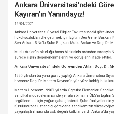
Ankara Üniversitesi’ndeki Göre
Kayıran’ın Yanındayız!
16/04/2021
Ankara Üniversitesi Siyasal Bilgiler Fakültesi’ndeki görevinden
hukuksuzlukları dile getirmek için Eğitim Sen Genel Başkanı Ne
Sen Ankara 5 No’lu Şube Başkanı Mutlu Arslan ve Doç. Dr. Me
Mutlu Arslan’ın okuduğu basın bildirisinin ardından sırasıyla
sürece ilişkin değerlendirmelerini ve görüşlerini ifade ettiler.
Ankara Üniversitesi’ndeki Görevinden Atılan Doç. Dr. M
1990 yılından bu yana görev yaptığı Ankara Üniversitesi Siyasa
hocamız Doç. Dr. Meltem Kayıran’ın yüz yüze kaldığı hukuksu
Meltem Hocamız 1990’lı yıllarda Öğretim Elemanları Sendikas
sendikal mücadelenin içinde yer alan bir isim. ÖES’in Eğitim 
örgütlenmesi için yoğun çaba gösterdi. Şube faaliyetlerinin
Kurulumuzda üstlendiği görevlerle sendikamızın yükseköğret
yaygınlaştırılmasında çok değerli katkılar verdi. Ankara’da y