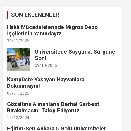
r
c
SON EKLENENLER
h
Haklı Mücadelelerinde Migros Depo
İşçilerinin Yanındayız.
31/01/2026
Üniversitede Soyguna, Sürgüne
Son!
09/10/2025
Kampüste Yaşayan Hayvanlara
Dokunmayın!
07/01/2025
Gözaltına Alınanların Derhal Serbest
Bırakılmasını Talep Ediyoruz
14/12/2024
Eğitim-Sen Ankara 5 Nolu Üniversiteler