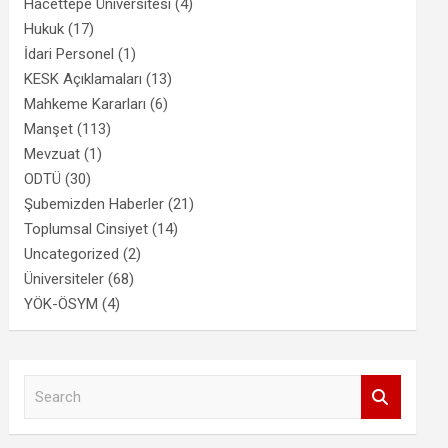
Hacettepe Üniversitesi
(4)
Hukuk
(17)
İdari Personel
(1)
KESK Açıklamaları
(13)
Mahkeme Kararları
(6)
Manşet
(113)
Mevzuat
(1)
ODTÜ
(30)
Şubemizden Haberler
(21)
Toplumsal Cinsiyet
(14)
Uncategorized
(2)
Üniversiteler
(68)
YÖK-ÖSYM
(4)
S
e
a