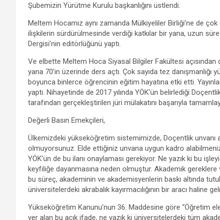
Şubemizin Yürütme Kurulu başkanlığını üstlendi.
Meltem Hocamız aynı zamanda Mülkiyeliler Birliği’ne de çok değ
ilişkilerin sürdürülmesinde verdiği katkılar bir yana, uzun sür
Dergisi’nin editörlüğünü yaptı.
Ve elbette Meltem Hoca Siyasal Bilgiler Fakültesi açısından 
yana 70’in üzerinde ders açtı. Çok sayıda tez danışmanlığı yü
boyunca binlerce öğrencinin eğitim hayatına etki etti. Yayınla
yaptı. Nihayetinde de 2017 yılında YÖK’ün belirlediği Doçentlik
tarafından gerçekleştirilen jüri mülakatını başarıyla tamamla
Değerli Basın Emekçileri,
Ülkemizdeki yükseköğretim sistemimizde, Doçentlik unvanı a
olmuyorsunuz. Elde ettiğiniz unvana uygun kadro alabilmeniz 
YÖK’ün de bu ilanı onaylaması gerekiyor. Ne yazık ki bu işley
keyfiliğe dayanmasına neden olmuştur. Akademik gereklere ve l
bu süreç, akademinin ve akademisyenlerin baskı altında tutu
üniversitelerdeki akrabalık kayırmacılığının bir aracı haline gel
Yükseköğretim Kanunu’nun 36. Maddesine göre “Öğretim elem
yer alan bu açık ifade, ne yazık ki üniversitelerdeki tüm aka