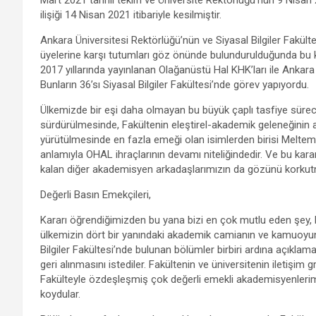
ilişiği 14 Nisan 2021 itibariyle kesilmiştir.
Ankara Üniversitesi Rektörlüğü’nün ve Siyasal Bilgiler Fakülte
üyelerine karşı tutumları göz önünde bulundurulduğunda bu ka
2017 yıllarında yayınlanan Olağanüstü Hal KHK’ları ile Ankar
Bunların 36’sı Siyasal Bilgiler Fakültesi’nde görev yapıyordu.
Ülkemizde bir eşi daha olmayan bu büyük çaplı tasfiye süreci 
sürdürülmesinde, Fakültenin eleştirel-akademik geleneğinin 
yürütülmesinde en fazla emeği olan isimlerden birisi Melte
anlamıyla OHAL ihraçlarının devamı niteliğindedir. Ve bu kar
kalan diğer akademisyen arkadaşlarımızın da gözünü korku
Değerli Basın Emekçileri,
Kararı öğrendiğimizden bu yana bizi en çok mutlu eden şey, b
ülkemizin dört bir yanındaki akademik camianın ve kamuoyu
Bilgiler Fakültesi’nde bulunan bölümler birbiri ardına açıklam
geri alınmasını istediler. Fakültenin ve üniversitenin iletişi
Fakülteyle özdeşleşmiş çok değerli emekli akademisyenlerimi
koydular.