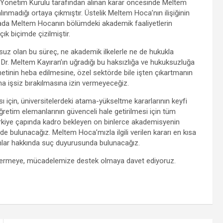
 Yönetim Kurulu tarafından alınan karar öncesinde Meltem
adığı ortaya çıkmıştır. Üstelik Meltem Hoca’nın ilişiğinin
mada Meltem Hocanın bölümdeki akademik faaliyetlerin
ık biçimde çizilmiştir.
uz olan bu süreç, ne akademik ilkelerle ne de hukukla
 Dr. Meltem Kayıran’ın uğradığı bu haksızlığa ve hukuksuzluğa
inin heba edilmesine, özel sektörde bile işten çıkartmanın
 işsiz bırakılmasına izin vermeyeceğiz.
için, üniversitelerdeki atama-yükseltme kararlarının keyfi
retim elemanlarının güvenceli hale getirilmesi için tüm
kiye çapında kadro bekleyen on binlerce akademisyenin
bulunacağız. Meltem Hoca’mızla ilgili verilen kararı en kısa
lar hakkında suç duyurusunda bulunacağız.
 vermeye, mücadelemize destek olmaya davet ediyoruz.